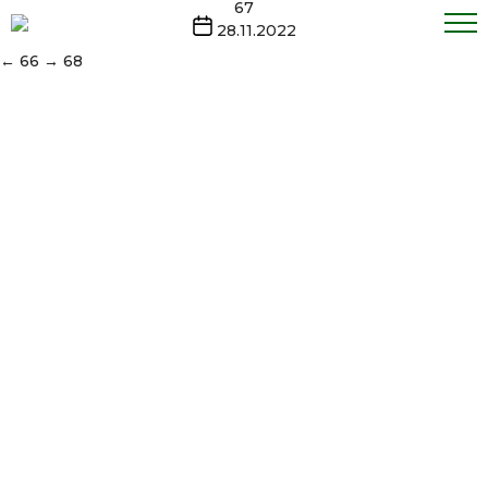
Перейти
67
к
Дата
28.11.2022
содержимому
записи
←
66
→
68