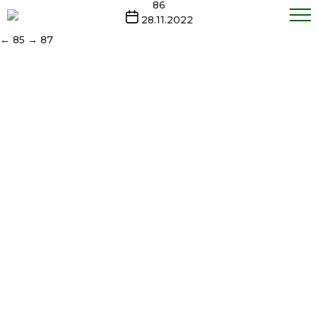
Перейти
86
к
Дата
28.11.2022
содержимому
записи
←
85
→
87